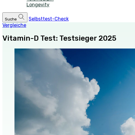
Longevity
Selbsttest-Check
Suche
Vergleiche
Vitamin-D Test: Testsieger 2025