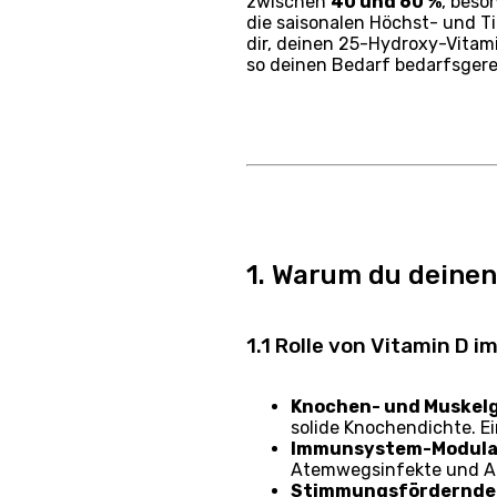
zwischen
40 und 60 %
, beso
die saisonalen Höchst- und Ti
dir, deinen 25-Hydroxy-Vita
so deinen Bedarf bedarfsger
1. Warum du deinen
1.1 Rolle von Vitamin D 
Knochen- und Muskel
solide Knochendichte. E
Immunsystem-Modula
Atemwegsinfekte und A
Stimmungsfördernde 