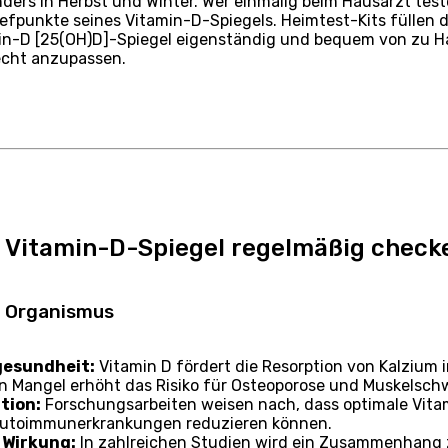
nders in Herbst und Winter. Wer einmalig beim Hausarzt tes
efpunkte seines Vitamin-D-Spiegels. Heimtest-Kits füllen d
min-D [25(OH)D]-Spiegel eigenständig und bequem von zu 
echt anzupassen.
 Vitamin-D-Spiegel regelmäßig checke
im Organismus
gesundheit:
Vitamin D fördert die Resorption von Kalzium 
in Mangel erhöht das Risiko für Osteoporose und Muskelsc
tion:
Forschungsarbeiten weisen nach, dass optimale Vitam
utoimmunerkrankungen reduzieren können.
Wirkung:
In zahlreichen Studien wird ein Zusammenhang 