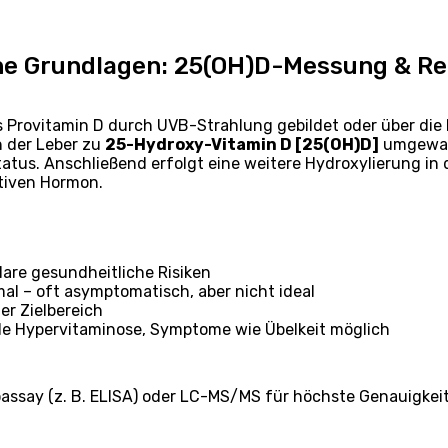
che Grundlagen: 25(OH)D-Messung & R
us Provitamin D durch UVB-Strahlung gebildet oder über d
n der Leber zu
25-Hydroxy-Vitamin D [25(OH)D]
umgewand
tus. Anschließend erfolgt eine weitere Hydroxylierung in 
ktiven Hormon.
lare gesundheitliche Risiken
al – oft asymptomatisch, aber nicht ideal
er Zielbereich
le Hypervitaminose, Symptome wie Übelkeit möglich
ssay (z. B. ELISA) oder LC-MS/MS für höchste Genauigkeit