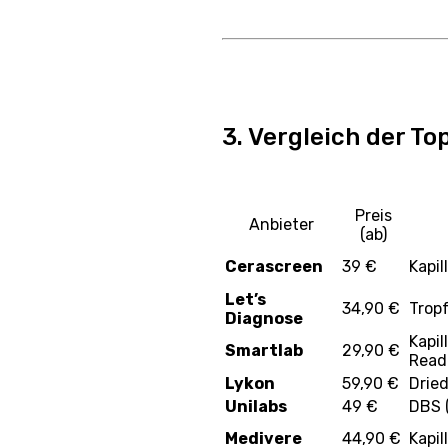
3. Vergleich der T
Preis
Anbieter
(ab)
Cerascreen
39 €
Kapil
Let’s
34,90 €
Trop
Diagnose
Kapil
Smartlab
29,90 €
Read
Lykon
59,90 €
Drie
Unilabs
49 €
DBS 
Medivere
44,90 €
Kapil