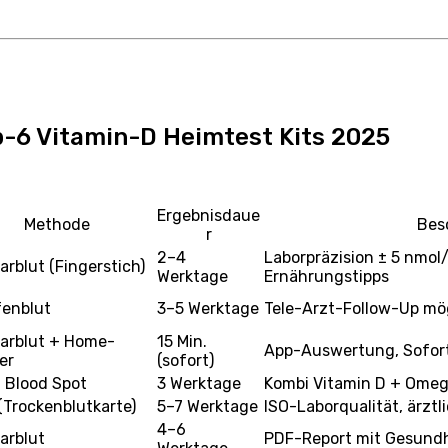
op-6 Vitamin-D Heimtest Kits 2025
Ergebnisdaue
Methode
Bes
r
2–4
Laborpräzision ± 5 nmol/
larblut (Fingerstich)
Werktage
Ernährungstipps
fenblut
3–5 Werktage
Tele-Arzt-Follow-Up mö
larblut + Home-
15 Min.
App-Auswertung, Sofor
er
(sofort)
d Blood Spot
3 Werktage
Kombi Vitamin D + Omega
(Trockenblutkarte)
5–7 Werktage
ISO-Laborqualität, ärzt
4–6
larblut
PDF-Report mit Gesundh