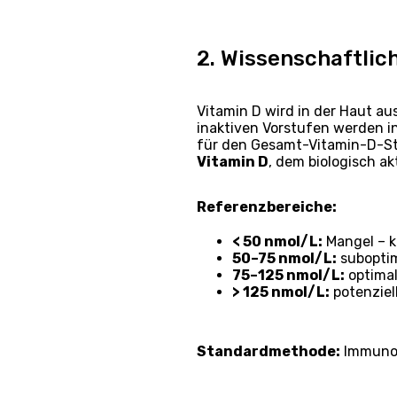
2. Wissenschaftli
Vitamin D wird in der Haut a
inaktiven Vorstufen werden i
für den Gesamt-Vitamin-D-Sta
Vitamin D
, dem biologisch a
Referenzbereiche:
< 50 nmol/L:
Mangel – k
50–75 nmol/L:
suboptim
75–125 nmol/L:
optimal
> 125 nmol/L:
potenziel
Standardmethode:
Immunoa