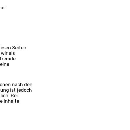
ner
iesen Seiten
wir als
 fremde
eine
ionen nach den
tung ist jedoch
ich. Bei
 Inhalte