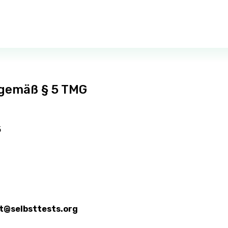
gemäß § 5 TMG
5
t@selbsttests.org