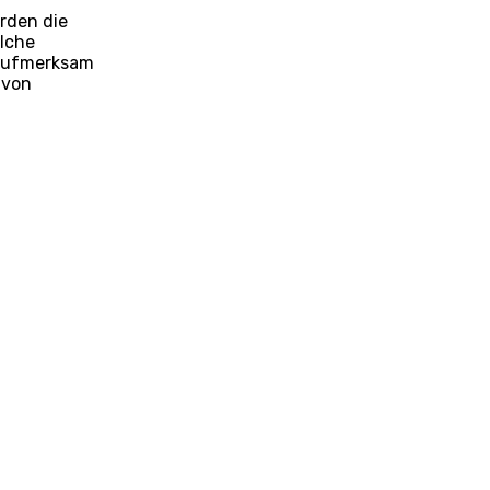
erden die
olche
 aufmerksam
 von