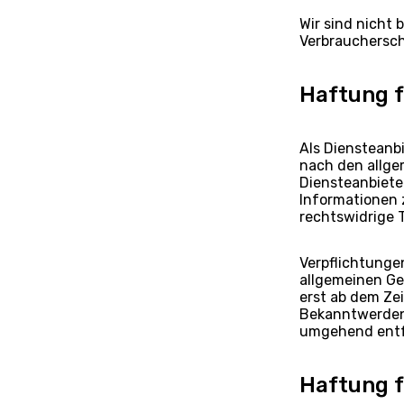
Wir sind nicht 
Verbrauchersch
Haftung f
Als Diensteanbi
nach den allge
Diensteanbieter
Informationen 
rechtswidrige T
Verpflichtunge
allgemeinen Ge
erst ab dem Ze
Bekanntwerden
umgehend entf
Haftung f