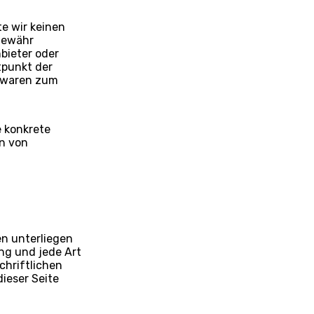
te wir keinen
 Gewähr
nbieter oder
tpunkt der
e waren zum
e konkrete
n von
en unterliegen
ng und jede Art
chriftlichen
ieser Seite