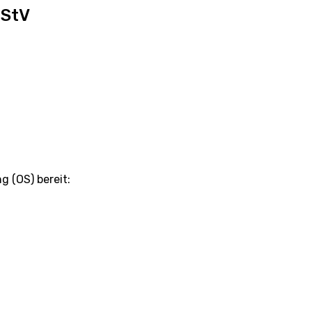
MStV
g (OS) bereit: