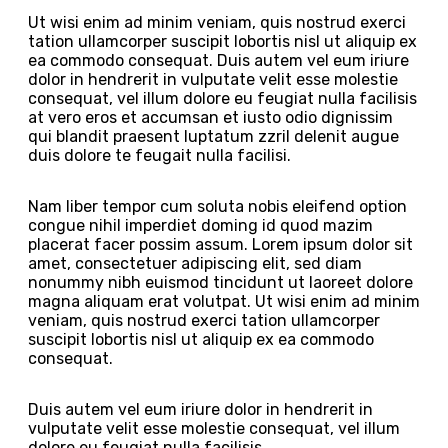
Ut wisi enim ad minim veniam, quis nostrud exerci
tation ullamcorper suscipit lobortis nisl ut aliquip ex
ea commodo consequat. Duis autem vel eum iriure
dolor in hendrerit in vulputate velit esse molestie
consequat, vel illum dolore eu feugiat nulla facilisis
at vero eros et accumsan et iusto odio dignissim
qui blandit praesent luptatum zzril delenit augue
duis dolore te feugait nulla facilisi.
Nam liber tempor cum soluta nobis eleifend option
congue nihil imperdiet doming id quod mazim
placerat facer possim assum. Lorem ipsum dolor sit
amet, consectetuer adipiscing elit, sed diam
nonummy nibh euismod tincidunt ut laoreet dolore
magna aliquam erat volutpat. Ut wisi enim ad minim
veniam, quis nostrud exerci tation ullamcorper
suscipit lobortis nisl ut aliquip ex ea commodo
consequat.
Duis autem vel eum iriure dolor in hendrerit in
vulputate velit esse molestie consequat, vel illum
dolore eu feugiat nulla facilisis.