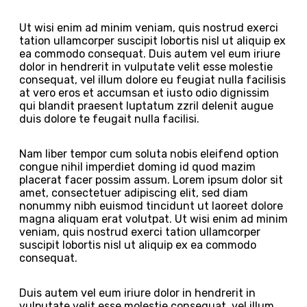
Ut wisi enim ad minim veniam, quis nostrud exerci
tation ullamcorper suscipit lobortis nisl ut aliquip ex
ea commodo consequat. Duis autem vel eum iriure
dolor in hendrerit in vulputate velit esse molestie
consequat, vel illum dolore eu feugiat nulla facilisis
at vero eros et accumsan et iusto odio dignissim
qui blandit praesent luptatum zzril delenit augue
duis dolore te feugait nulla facilisi.
Nam liber tempor cum soluta nobis eleifend option
congue nihil imperdiet doming id quod mazim
placerat facer possim assum. Lorem ipsum dolor sit
amet, consectetuer adipiscing elit, sed diam
nonummy nibh euismod tincidunt ut laoreet dolore
magna aliquam erat volutpat. Ut wisi enim ad minim
veniam, quis nostrud exerci tation ullamcorper
suscipit lobortis nisl ut aliquip ex ea commodo
consequat.
Duis autem vel eum iriure dolor in hendrerit in
vulputate velit esse molestie consequat, vel illum